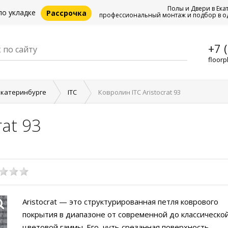
Полы и Двери в Ека
по укладке
Рассрочка
профессиональный монтаж и подбор в о
+7 
floorp
Екатеринбурге
ITC
Ковролин ITC Aristocrat 93
rat 93
Aristocrat — это структурированная петля коврового
покрытия в диапазоне от современной до классическо
цветовой гаммы. Его, чуть срезанная поверхность