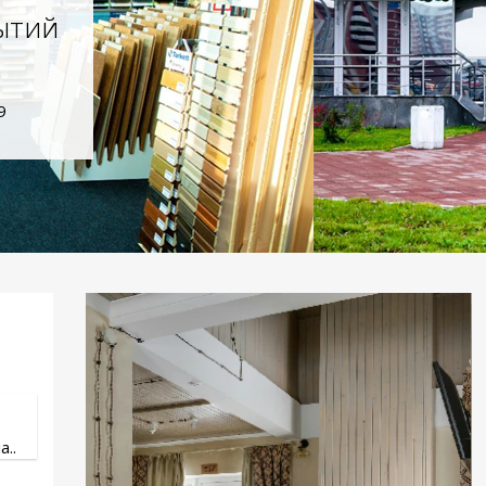
ытий
9
..