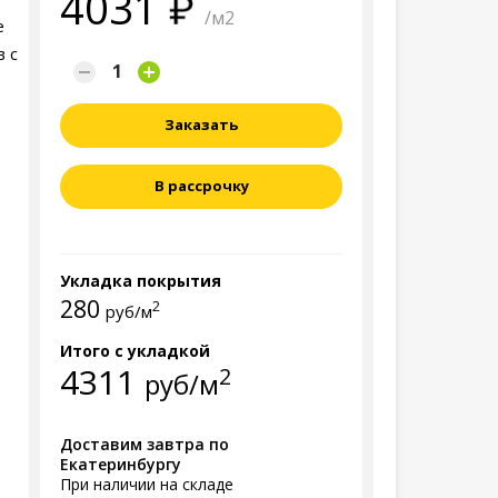
4031
/м2
е
в с
Заказать
В рассрочку
Укладка покрытия
280
2
руб/м
Итого с укладкой
4311
2
руб/м
Доставим завтра по
Екатеринбургу
При наличии на складе