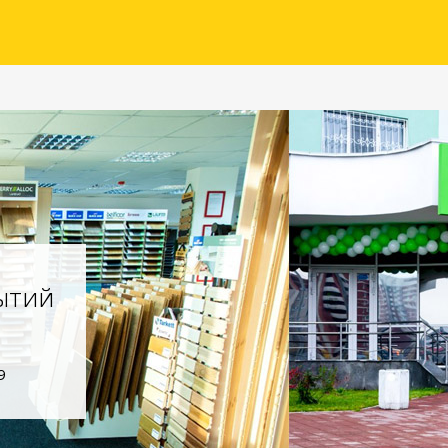
ытий
9