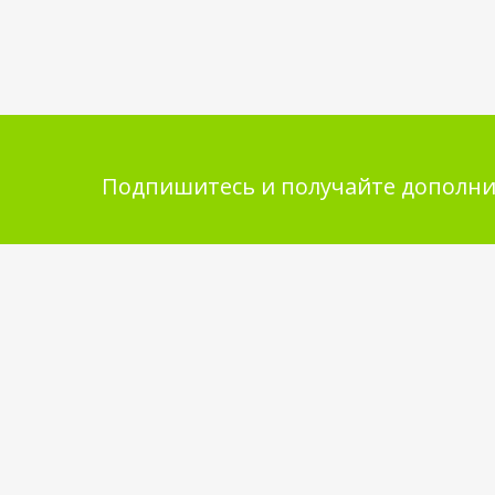
Подпишитесь и получайте дополни
Помощь в покупке
Инфор
покупа
Выбор товара
Обмен и 
Как сделать заказ
Укладка 
Оплата
Бренды
Доставка