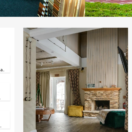
..
.
.