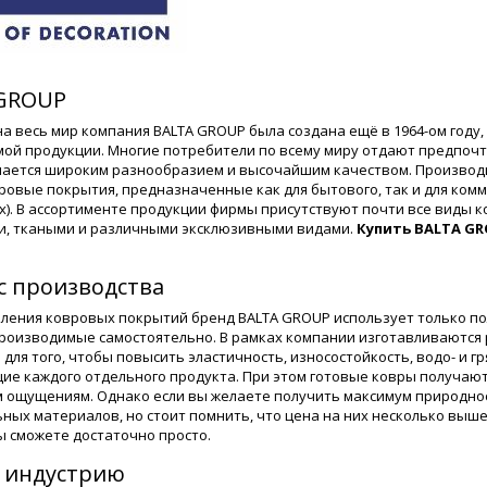
GROUP
а весь мир компания BALTA GROUP была создана ещё в 1964-ом году, 
ой продукции. Многие потребители по всему миру отдают предпочте
чается широким разнообразием и высочайшим качеством. Производ
ровые покрытия, предназначенные как для бытового, так и для комм
). В ассортименте продукции фирмы присутствуют почти все виды ко
, ткаными и различными эксклюзивными видами.
Купить BALTA GR
с производства
вления ковровых покрытий бренд BALTA GROUP использует только 
производимые самостоятельно. В рамках компании изготавливаются
 для того, чтобы повысить эластичность, износостойкость, водо- и 
ие каждого отдельного продукта. При этом готовые ковры получаю
 ощущениям. Однако если вы желаете получить максимум природнос
ьных материалов, но стоит помнить, что цена на них несколько выше
ы сможете достаточно просто.
в индустрию