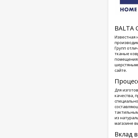
BALTA 
Известная н
производим
Групп отли
тканые ков
помещениях
шерстяными
сайте.
Процес
Для изгото
качества, 
специально
составляющ
тактильным
из натурал
магазине в
Вклад 