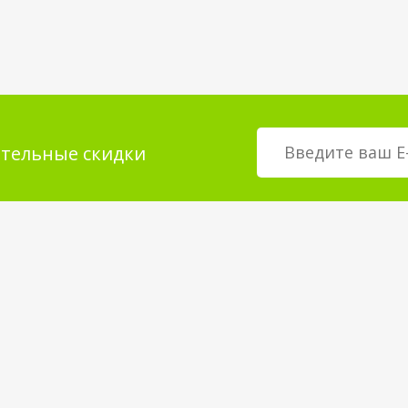
тельные скидки
мация для
О магазине
телей
возврат товара
О компании
покрытия
Корпоративным клиентам
Вакансии
Статьи и Новости