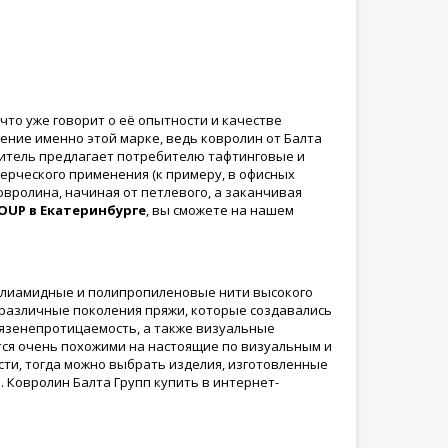
что уже говорит о её опытности и качестве
ние именно этой марке, ведь ковролин от Балта
итель предлагает потребителю тафтинговые и
ерческого применения (к примеру, в офисных
вролина, начиная от петлевого, а заканчивая
OUP в Екатеринбурге
, вы сможете на нашем
полиамидные и полипропиленовые нити высокого
 различные поколения пряжи, которые создавались
грязенепротицаемость, а также визуальные
тся очень похожими на настоящие по визуальным и
ти, тогда можно выбрать изделия, изготовленные
. Ковролин Балта Групп купить в интернет-