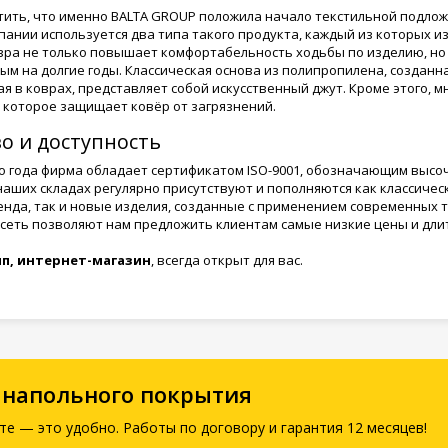
тить, что именно BALTA GROUP положила начало текстильной подложке
пании используется два типа такого продукта, каждый из которых 
вра не только повышает комфортабельность ходьбы по изделию, но
ым на долгие годы. Классическая основа из полипропилена, создан
я в коврах, представляет собой искусственный джут. Кроме этого,
 которое защищает ковёр от загрязнений.
о и доступность
-го года фирма обладает сертификатом ISO-9001, обозначающим высо
наших складах регулярно присутствуют и пополняются как классиче
енда, так и новые изделия, созданные с применением современных 
сеть позволяют нам предложить клиентам самые низкие цены и дл
пп, интернет-магазин
, всегда открыт для вас.
 напольного покрытия
те — это удобно. Работы по договору и гарантия 12 месяцев!