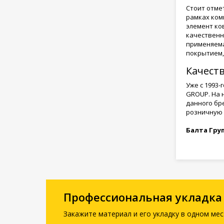
Стоит отме
рамках ком
элемент ко
качественн
применяема
покрытием,
Качеств
Уже с 1993
GROUP. На 
данного бр
розничную 
Балта Гру
Профессиональная укладка
Закажите материал и его укладку в одном мес