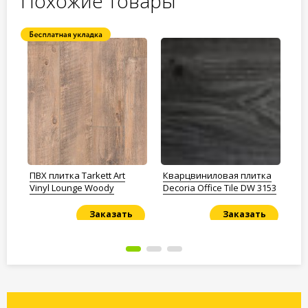
Похожие товары
ПВХ плитка Tarkett Art
Кварцвиниловая плитка
Кв
Vinyl Lounge Woody
Decoria Office Tile DW 3153
De
Заказать
Заказать
Под заказ
Под заказ
По