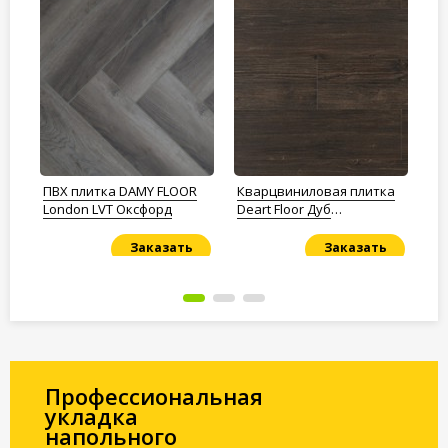
a
ПВХ плитка DAMY FLOOR
Кварцвиниловая плитка
ПВ
k
London LVT Оксфорд
Deart Floor Дуб
Pr
Шоколадный
Co
Заказать
Заказать
Под заказ
Под заказ
По
Профессиональная
укладка
напольного