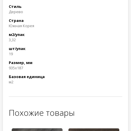
Стиль
Дерево
Страна
Южная Корея
м2/упак
3,32
шт/упак
19
Размер, мм
935x187
Базовая единица
м2
Похожие товары