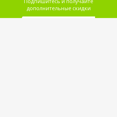
Подпишитесь и получайте
дополнительные скидки
Помощь в покупке
Выбор товара
Как сделать заказ
Оплата
Доставка
Самовывоз