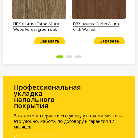
ПВХ плитка Forbo Allura
ПВХ плитка Forbo Allura
ПВ
Wood Forest green oak
Click Walnut
Wo
Заказать
Заказать
Под заказ
Под заказ
По
Профессиональная
укладка
напольного
покрытия
Закажите материал и его укладку в одном месте —
это удобно. Работы по договору и гарантия 12
месяцев!