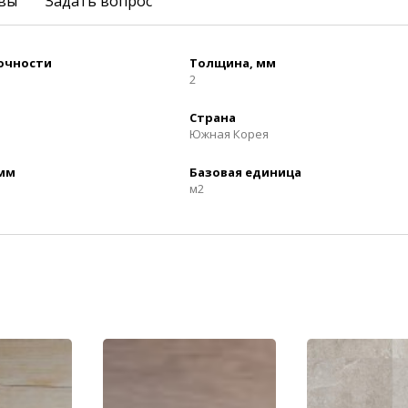
вы
Задать вопрос
рочности
Толщина, мм
2
Страна
Южная Корея
 мм
Базовая единица
м2