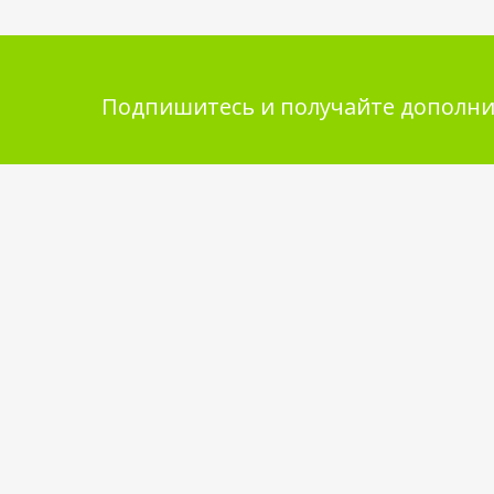
Подпишитесь и получайте дополни
Помощь в покупке
Инфор
покупа
Выбор товара
Обмен и 
Как сделать заказ
Укладка 
Оплата
Бренды
Доставка
Самовывоз
Обратная связь