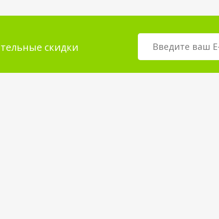
тельные скидки
мация для
О магазине
телей
возврат товара
О компании
покрытия
Корпоративным клиентам
Вакансии
Статьи и Новости
Контакты