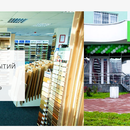
ытий
9