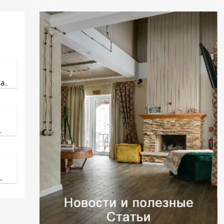
..
.
.