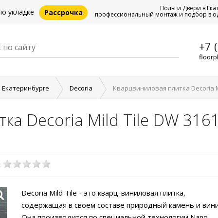
Полы и Двери в Ека
по укладке
Рассрочка
профессиональный монтаж и подбор в о
+7 
floorp
в Екатеринбурге
Decoria
Кварцвиниловая плитка Decoria Mi
а Decoria Mild Tile DW 316
:
Decoria Mild Tile - это кварц-виниловая плитка,
содержащая в своем составе природный камень и вини
Она производится по специальной технологии Nano