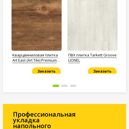
me
Кварцвиниловая плитка
ПВХ плитка Tarkett Groove
Кв
Art East (Art Tile) Premium
LIONEL
De
Дуб Казоки
Заказать
Заказать
Под заказ
Под заказ
По
Профессиональная
укладка
напольного