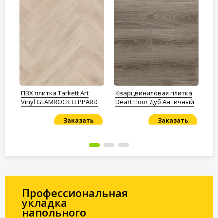
a
ПВХ плитка Tarkett Art
Кварцвиниловая плитка
ПВ
Vinyl GLAMROCK LEPPARD
Deart Floor Дуб Античный
Pr
Re
Заказать
Заказать
Под заказ
Под заказ
По
Профессиональная
укладка
напольного