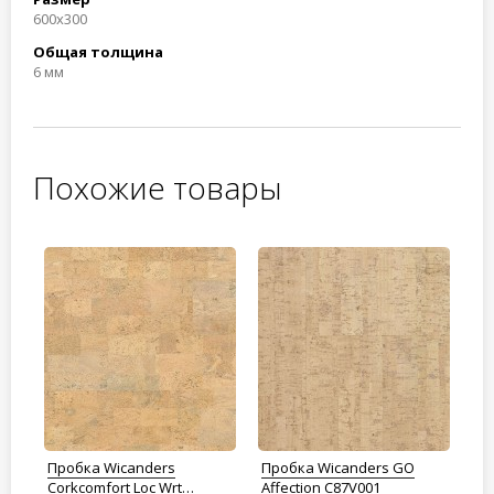
600x300
Общая толщина
6 мм
Похожие товары
Пробка Wicanders
Пробка Wicanders GO
Пр
Corkcomfort Loc Wrt
Affection C87V001
Ко