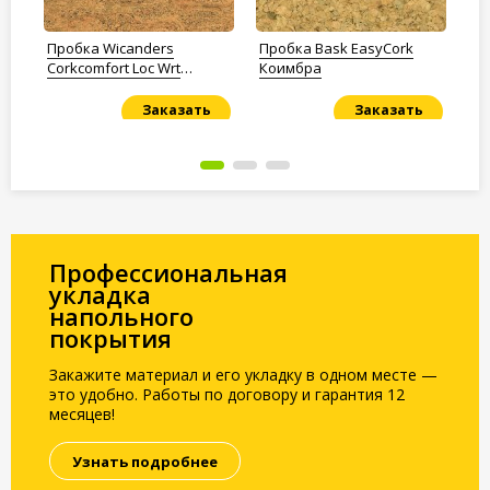
Пробка Wicanders
Пробка Bask EasyCork
Пр
 Pu
Corkcomfort Loc Wrt
Коимбра
UC
Originals Symphony
Заказать
Заказать
Под заказ
Под заказ
По
Профессиональная
укладка
напольного
покрытия
Закажите материал и его укладку в одном месте —
это удобно. Работы по договору и гарантия 12
месяцев!
Узнать подробнее