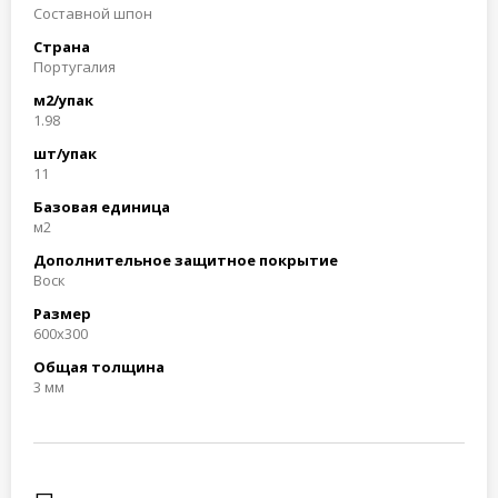
Составной шпон
Страна
Португалия
м2/упак
1.98
шт/упак
11
Базовая единица
м2
Дополнительное защитное покрытие
Воск
Размер
600x300
Общая толщина
3 мм