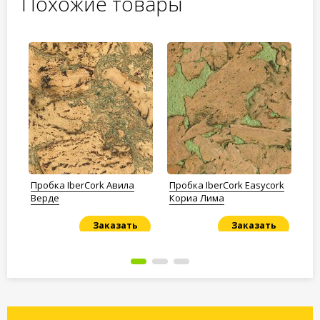
Похожие товары
а
Пробка IberCork Авила
Пробка IberCork Easycork
Пр
Верде
Кориа Лима
Заказать
Заказать
Под заказ
Под заказ
По