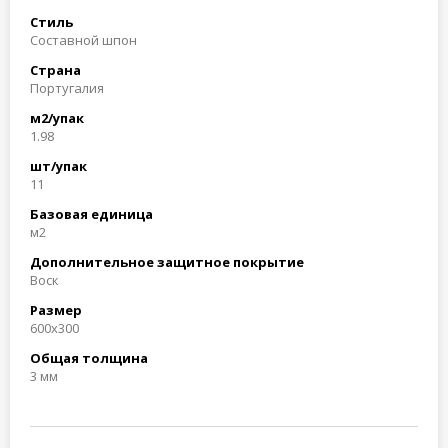
Стиль
Составной шпон
Страна
Португалия
м2/упак
1.98
шт/упак
11
Базовая единица
м2
Дополнительное защитное покрытие
Воск
Размер
600x300
Общая толщина
3 мм