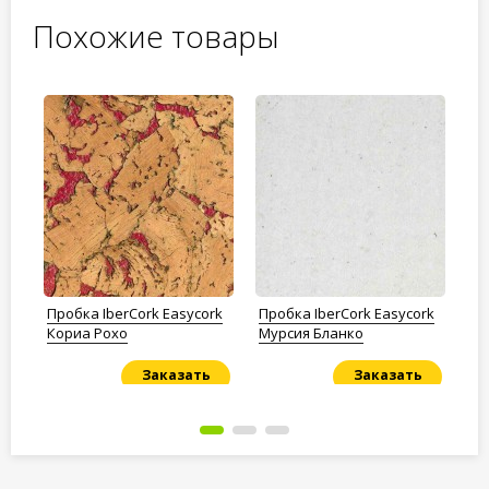
Похожие товары
а
Пробка IberCork Easycork
Пробка IberCork Easycork
Пр
Кориа Рохо
Мурсия Бланко
Te
Заказать
Заказать
Под заказ
Под заказ
По