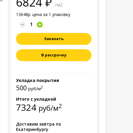
6824
/м2
13648р. цена за 1 упаковку
Заказать
В рассрочку
Укладка покрытия
500
2
руб/м
Итого с укладкой
7324
2
руб/м
Доставим завтра по
Екатеринбургу