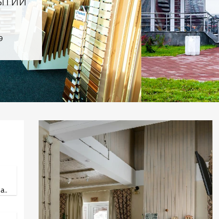
ытий
9
..