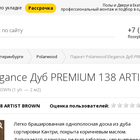
Полы и Двери в Ека
по укладке
Рассрочка
профессиональный монтаж и подбор в о
+7 
floorp
атеринбурге
Polarwood
Паркет Polarwood Elegance Дуб P
egance Дуб PREMIUM 138 AR
OWN (1 уп. — 2 м2)
38 ARTIST BROWN
Оценка пользователей:
Легко брашированная однополосная доска из дуба
сортировки Кантри, покрыта коричневым маслом.
Допускается: разнотон; редкая заболонь; сердцевинн