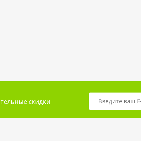
тельные скидки
мация для
О магазине