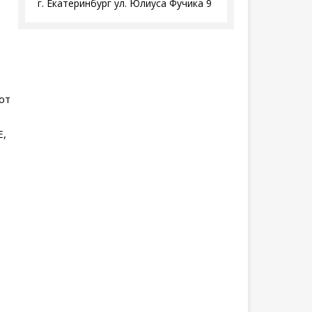
г. Екатеринбург ул. Юлиуса Фучика 9
от
E,