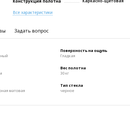
Каркасно-щитовая
Конструкция полотна
Все характеристики
вы
Задать вопрос
Поверхность на ощупь
нный
Гладкая
Вес полотна
м
30 кг
Тип стекла
ерная матовая
черное