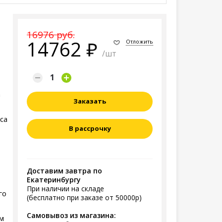
16976 руб.
14762
Отложить
/шт
а
Заказать
са
В рассрочку
.
Доставим завтра по
Екатеринбургу
При наличии на складе
го
(бесплатно при заказе от 50000р)
Самовывоз из магазина:
м