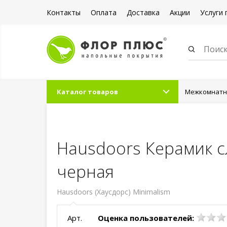
Контакты
Оплата
Доставка
Акции
Услуги 
Каталог товаров
Межкомнатны
Дверь межко
ст.черное к
Hausdoors Керамик с
черная
Hausdoors (Хаусдорс) Minimalism
Арт.
Оценка пользователей: