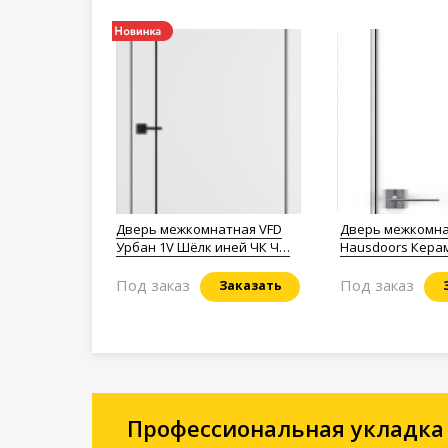
Дверь межкомнатная VFD
Дверь межкомн
Урбан 1V Шёлк иней ЧК ЧM
Hausdoors Кера
4x4
снежный 1 Minim
кромка матовая
Под заказ
Под заказ
Заказать
Профессиональная укладка