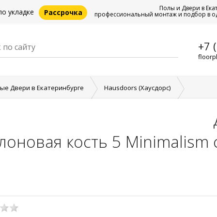
Полы и Двери в Ека
по укладке
Рассрочка
профессиональный монтаж и подбор в о
+7 
floorp
е Двери в Екатеринбурге
Hausdoors (Хаусдорс)
мнатная Hausdoors Керамик слоновая кость 5 Minimalism
ромка черная
лоновая кость 5 Minimalism 