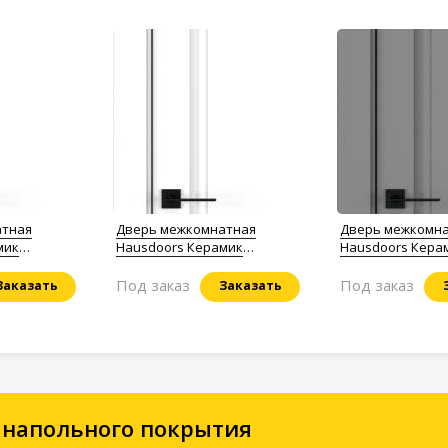
атная
Дверь межкомнатная
Дверь межкомн
мик
Hausdoors Керамик
Hausdoors Керам
alism
снежный 7 New Classic
New Classic
Под заказ
Под заказ
Заказать
Заказать
 напольного покрытия