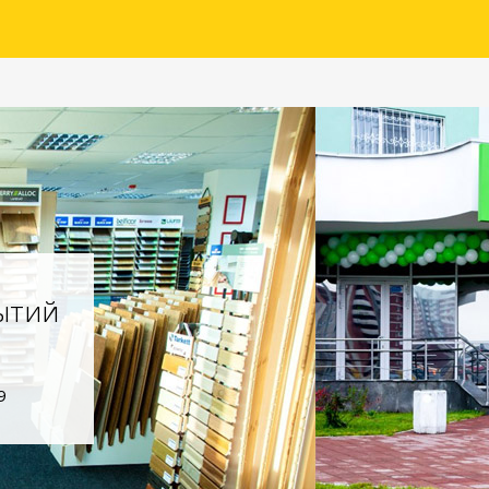
ытий
9