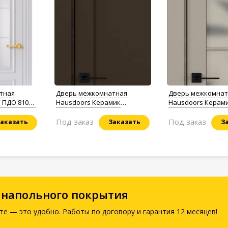
тная
Дверь межкомнатная
Дверь межкомнат
 ПДО 81002
Hausdoors Керамик
Hausdoors Керам
хэттен
коричневый 3 New Classic
бежевый 5 New Cla
ст.матовое
Под заказ
Под заказ
аказать
Заказать
З
 напольного покрытия
те — это удобно. Работы по договору и гарантия 12 месяцев!