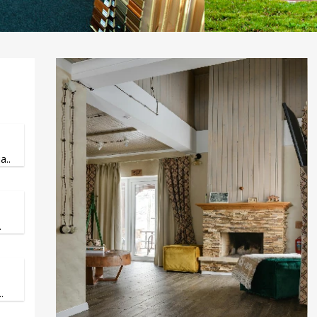
..
.
.