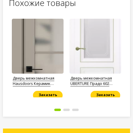
Похожие товары
Дверь межкомнатная
Дверь межкомнатная
Дв
Hausdoors Керамик
UBERTURE Прадо 602
Ha
бежевый 6 New Classic
аляска суперматовая
ко
ст.матовое
остеклённая
ст
Заказать
Заказать
Под заказ
Под заказ
По