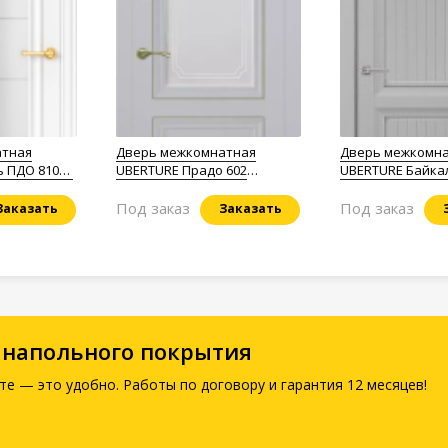
атная
Дверь межкомнатная
Дверь межкомн
ь ПДО 81001
UBERTURE Прадо 602
UBERTURE Байкал
ерматовая
манхэттен остеклённая
манхэттен
Под заказ
Под заказ
Заказать
Заказать
 напольного покрытия
те — это удобно. Работы по договору и гарантия 12 месяцев!