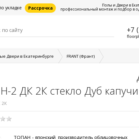
Полы и Двери в Ека
по укладке
Рассрочка
профессиональный монтаж и подбор в о
+7 
floorp
е Двери в Екатеринбурге
FRANT (Франт)
натная FRANT LINE GRAFICA SH-2 ДК 2К стекло Дуб капучино
H-2 ДК 2К стекло Дуб капуч
 2К
ТОПАН - японский производитель облицовочных