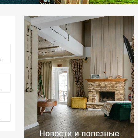
..
.
.