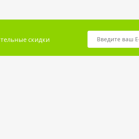
тельные скидки
мация для
О магазине
телей
возврат товара
О компании
покрытия
Корпоративным клиентам
Вакансии
Статьи и Новости
Контакты