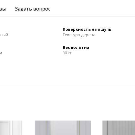
вы
Задать вопрос
Поверхность на ощупь
нный
Текстура дерева
Вес полотна
м
30 кг