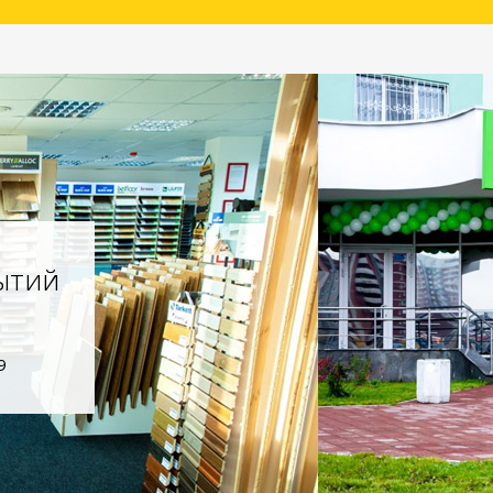
ытий
9