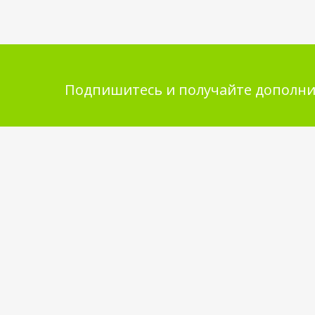
Подпишитесь и получайте дополни
Помощь в покупке
Инфор
покупа
Выбор товара
Обмен и 
Как сделать заказ
Укладка 
Оплата
Бренды
Доставка
Самовывоз