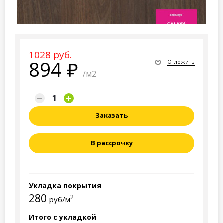
1028 руб.
894
Отложить
/м2
Заказать
В рассрочку
Укладка покрытия
280
2
руб/м
Итого с укладкой