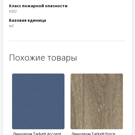
Класс пожарной опасности
КМ2
Базовая единица
м2
Похожие товары
y
Линолеум Tarkett Acczent
Линолеум Tarkett Force
Ли