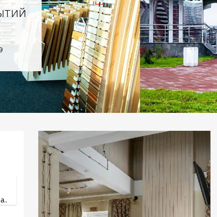
ытий
9
..