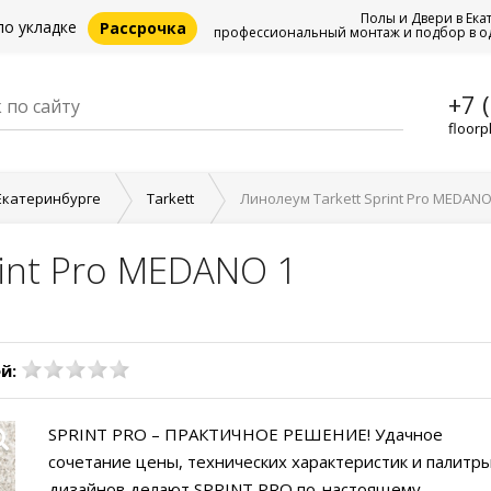
Полы и Двери в Ека
по укладке
Рассрочка
профессиональный монтаж и подбор в о
+7 
floorp
Екатеринбурге
Tarkett
Линолеум Tarkett Sprint Pro MEDANO
rint Pro MEDANO 1
й:
SPRINT PRO – ПРАКТИЧНОЕ РЕШЕНИЕ! Удачное
сочетание цены, технических характеристик и палитр
дизайнов делают SPRINT PRO по-настоящему