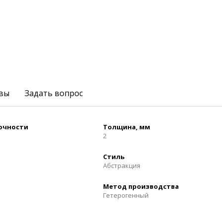
вы
Задать вопрос
рочности
Толщина, мм
2
Стиль
Абстракция
Метод производства
Гетерогенный