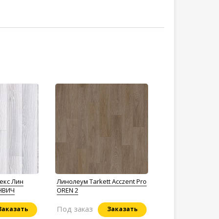
екс Лин
Линолеум Tarkett Acczent Pro
ИНВИЧ
OREN 2
Под заказ
Заказать
Заказать