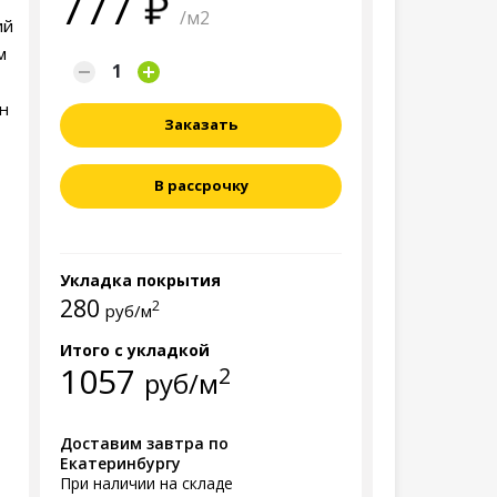
777
/м2
ий
м
н
Заказать
В рассрочку
Укладка покрытия
280
2
руб/м
Итого с укладкой
1057
2
руб/м
Доставим завтра по
Екатеринбургу
При наличии на складе