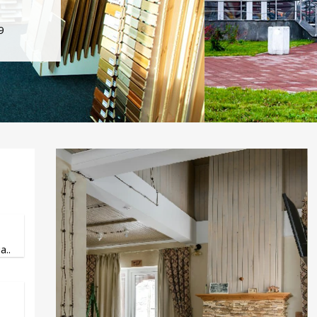
9
..
.