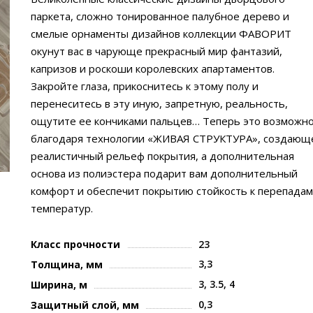
паркета, сложно тонированное палубное дерево и
смелые орнаменты дизайнов коллекции ФАВОРИТ
окунут вас в чарующе прекрасный мир фантазий,
капризов и роскоши королевских апартаментов.
Закройте глаза, прикоснитесь к этому полу и
перенеситесь в эту иную, запретную, реальность,
ощутите ее кончиками пальцев… Теперь это возможн
благодаря технологии «ЖИВАЯ СТРУКТУРА», создающ
реалистичный рельеф покрытия, а дополнительная
основа из полиэстера подарит вам дополнительный
комфорт и обеспечит покрытию стойкость к перепадам
температур.
Класс прочности
23
3,3
Толщина, мм
3, 3.5, 4
Ширина, м
0,3
Защитный слой, мм