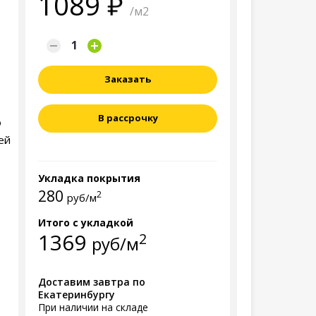
1089
/м2
Заказать
В рассрочку
о
ей
Укладка покрытия
280
2
руб/м
Итого с укладкой
1369
2
руб/м
Доставим завтра по
Екатеринбургу
При наличии на складе