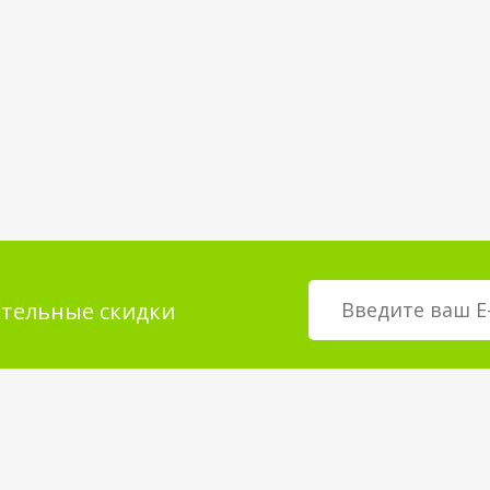
тельные скидки
мация для
О магазине
телей