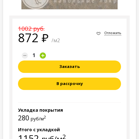
1002 руб.
872
Отложить
/м2
Заказать
В рассрочку
Укладка покрытия
280
2
руб/м
Итого с укладкой
1152
2
руб/м