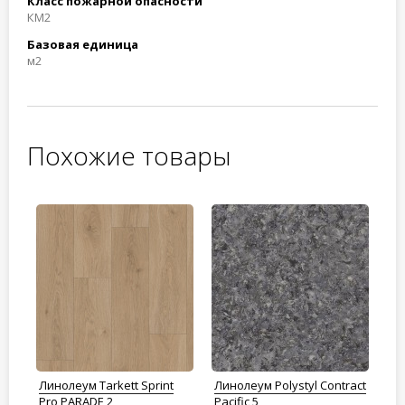
Класс пожарной опасности
КМ2
Базовая единица
м2
Похожие товары
y
Линолеум Tarkett Sprint
Линолеум Polystyl Contract
Ли
Pro PARADE 2
Pacific 5
74