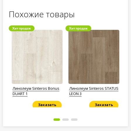
Похожие товары
ta
Линолеум Sinteros Bonus
Линолеум Sinteros STATUS
Ли
DUART 1
LEON 3
CR
Заказать
Заказать
Под заказ
Под заказ
По