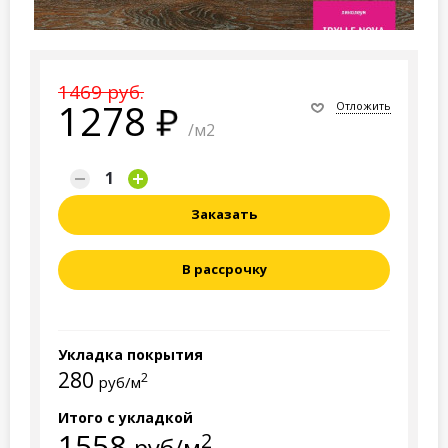
1469 руб.
1278
Отложить
/м2
Заказать
В рассрочку
Укладка покрытия
280
2
руб/м
Итого с укладкой
1558
2
руб/м