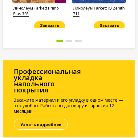
IT
Линолеум Tarkett Primo
Линолеум Tarkett IQ Zenith
Ли
Plus 303
711
Cz
Заказать
Заказать
Под заказ
Под заказ
По
Профессиональная
укладка
напольного
покрытия
Закажите материал и его укладку в одном месте —
это удобно. Работы по договору и гарантия 12
месяцев!
Узнать подробнее