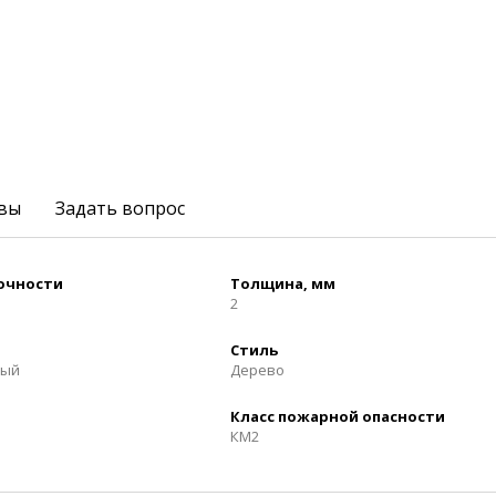
вы
Задать вопрос
рочности
Толщина, мм
2
Стиль
вый
Дерево
Класс пожарной опасности
КМ2