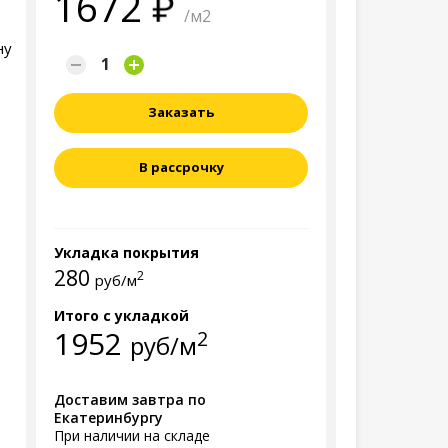
1672
/м2
ну
Заказать
В рассрочку
Укладка покрытия
280
2
руб/м
Итого с укладкой
1952
2
руб/м
Доставим завтра по
Екатеринбургу
При наличии на складе