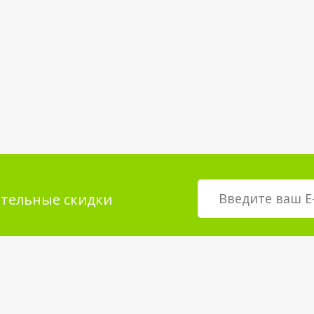
тельные скидки
мация для
О магазине
телей