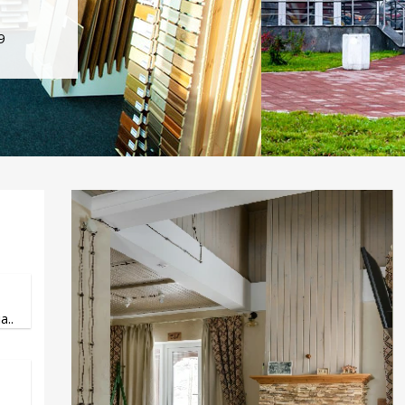
9
..
.