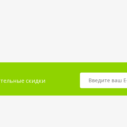
тельные скидки
мация для
О магазине
телей