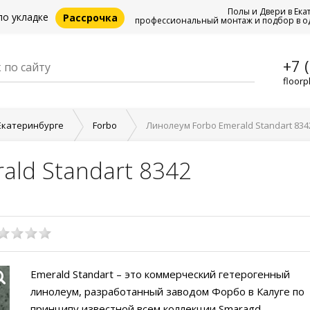
Полы и Двери в Ека
по укладке
Рассрочка
профессиональный монтаж и подбор в о
+7 
floorp
Екатеринбурге
Forbo
Линолеум Forbo Emerald Standart 834
ald Standart 8342
Emerald Standart – это коммерческий гетерогенный
линолеум, разработанный заводом Форбо в Калуге по
принципу известной всем коллекции Smaragd