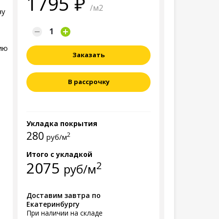
1795
/м2
ну
тию
Заказать
В рассрочку
Укладка покрытия
280
2
руб/м
Итого с укладкой
2075
2
руб/м
Доставим завтра по
Екатеринбургу
При наличии на складе