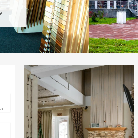
9
..
.