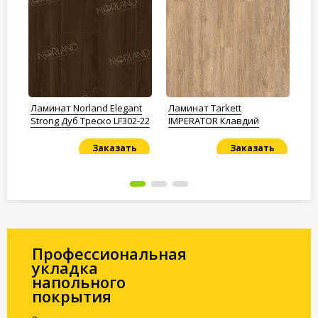
Ламинат Norland Elegant
Ламинат Tarkett
Ла
Strong Дуб Треско LF302-22
IMPERATOR Клавдий
Pr
Заказать
Заказать
Под заказ
Под заказ
По
Профессиональная
укладка
напольного
покрытия