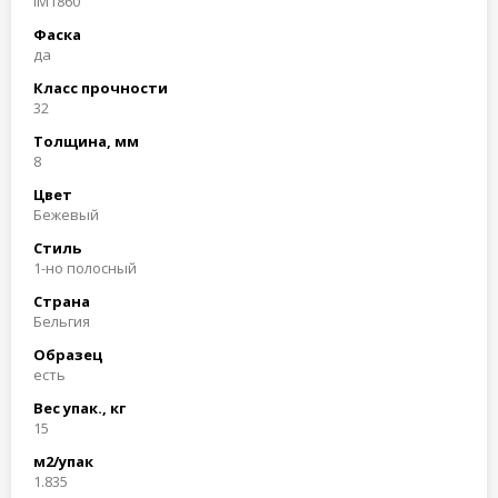
IM1860
Фаска
да
Класс прочности
32
Толщина, мм
8
Цвет
Бежевый
Стиль
1-но полосный
Страна
Бельгия
Образец
есть
Вес упак., кг
15
м2/упак
1.835