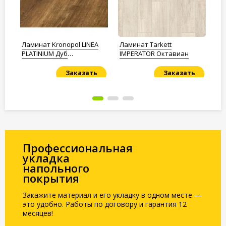
tor
Ламинат Kronopol LINEA
Ламинат Tarkett
Ла
PLATINIUM Дуб
IMPERATOR Октавиан
Pl
Опaлённый
Заказать
Заказать
Под заказ
Под заказ
По
Профессиональная
укладка
напольного
покрытия
Закажите материал и его укладку в одном месте —
это удобно. Работы по договору и гарантия 12
месяцев!