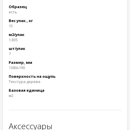
Образец
есть
Вес упак., кг
15
м2/упак
1.835
шт/упак
7
Размер, мм
1380x190
Поверхность на ощупь
Текстура дерева
Базовая единица
м2
Аксессуары