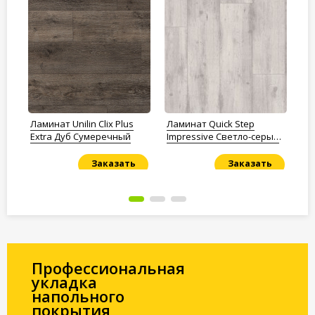
a
Ламинат Unilin Clix Plus
Ламинат Quick Step
Ла
Extra Дуб Сумеречный
Impressive Светло-серый
Эф
бетон
Ко
Заказать
Заказать
Под заказ
Под заказ
По
Профессиональная
укладка
напольного
покрытия