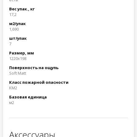
Вес упак., кг
17,2
м2/упак
1,690
шт/упак
7
Размер, мм
1220x198
Поверхность на ощупь
Soft Matt
Класс пожарной опасности
КМ2
Базовая единица
м2
Аксессуары