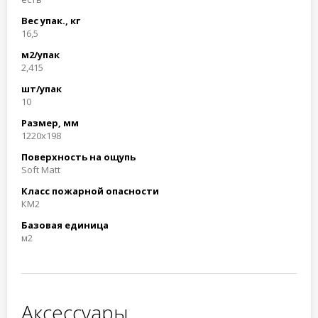
Вес упак., кг
16,5
м2/упак
2,415
шт/упак
10
Размер, мм
1220x198
Поверхность на ощупь
Soft Matt
Класс пожарной опасности
КМ2
Базовая единица
м2
Аксессуары