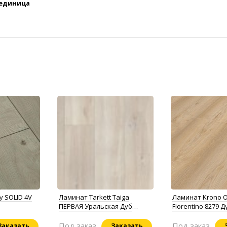
 единица
y SOLID 4V
Ламинат Tarkett Taiga
Ламинат Krono Or
ПЕРВАЯ Уральская Дуб
Fiorentino 8279 Д
северный
Пастельный
Под заказ
Под заказ
Заказать
Заказать