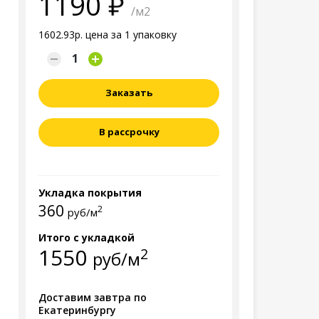
1190
/м2
1602.93р. цена за 1 упаковку
Заказать
В рассрочку
Укладка покрытия
360
2
руб/м
Итого с укладкой
1550
2
руб/м
Доставим завтра по
Екатеринбургу