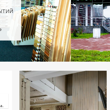
ытий
9
..