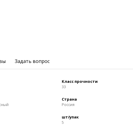
вы
Задать вопрос
Класс прочности
33
Страна
осный
Россия
шт/упак
5