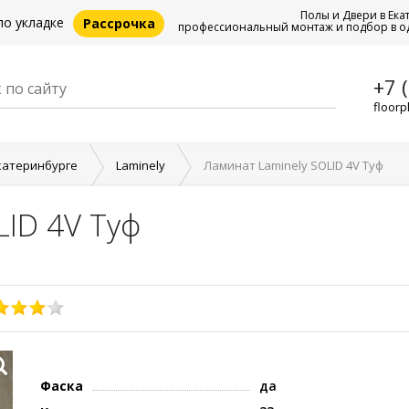
Полы и Двери в Ека
по укладке
Рассрочка
профессиональный монтаж и подбор в о
+7 
floorp
катеринбурге
Laminely
Ламинат Laminely SOLID 4V Туф
LID 4V Туф
Фаска
да