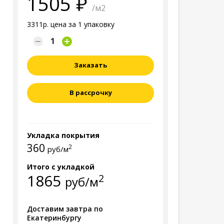
1505
/м2
3311р. цена за 1 упаковку
Заказать
В рассрочку
Укладка покрытия
360
2
руб/м
Итого с укладкой
1865
2
руб/м
Доставим завтра по
Екатеринбургу