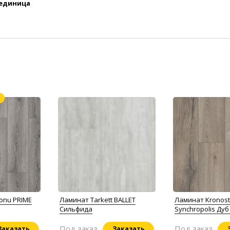
 единица
onu PRIME
Ламинат Tarkett BALLET
Ламинат Kronost
Сильфида
Synchropolis Ду
Под заказ
Под заказ
Заказать
Заказать