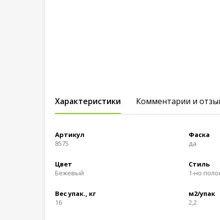
Характеристики
Комментарии и отзы
Артикул
Фаска
8575
да
Цвет
Стиль
Бежевый
1-но пол
Вес упак., кг
м2/упак
16
2,2