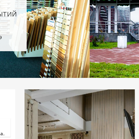
ытий
9
..