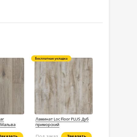
ar
Ламинат Loc Floor PLUS Дуб
б Мальва
приморский
Под заказ
Заказать
Заказать