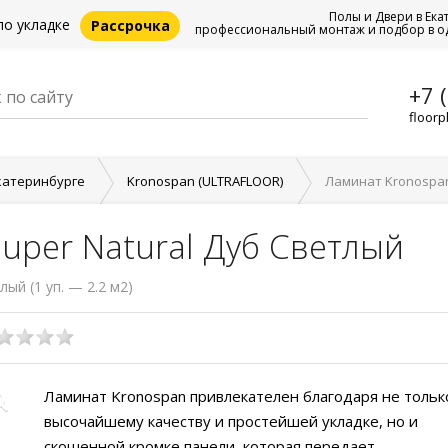
Полы и Двери в Ека
по укладке
Рассрочка
профессиональный монтаж и подбор в о
+7 
floorp
катеринбурге
Kronospan (ULTRAFLOOR)
Ламинат Kronospan
uper Natural Дуб Светлый
ый (1 уп. — 2.2 м2)
Ламинат Kronospan привлекателен благодаря не тольк
высочайшему качеству и простейшей укладке, но и
скошенной кромке панели, которая передает