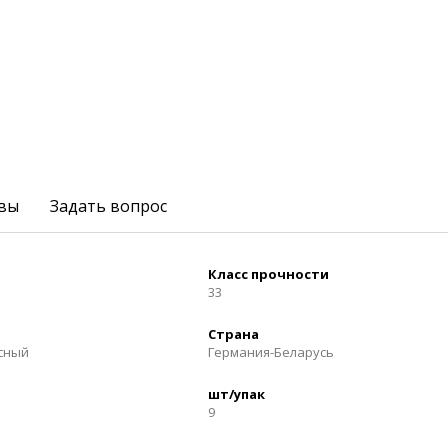
вы
Задать вопрос
Класс прочности
33
Страна
осный
Германия-Беларусь
шт/упак
9