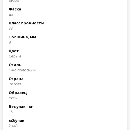
SF550
Фаска
да
Класс прочности
33
Толщина, мм
8
Цвет
Cерый
Стиль
1-но полосный
Страна
Россия
Образец
есть
Вес упак., кг
15
м2/упак
2,443