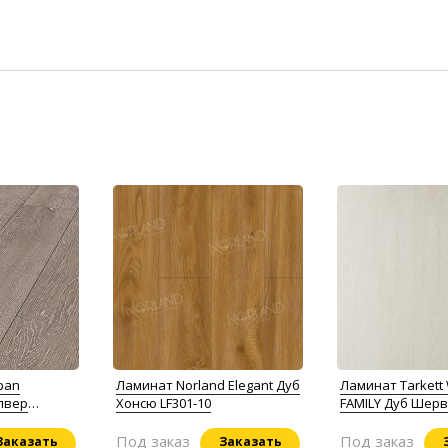
pan
Ламинат Norland Elegant Дуб
Ламинат Tarkett
илвер
Хонсю LF301-10
FAMILY Дуб Шер
Под заказ
Под заказ
Заказать
Заказать