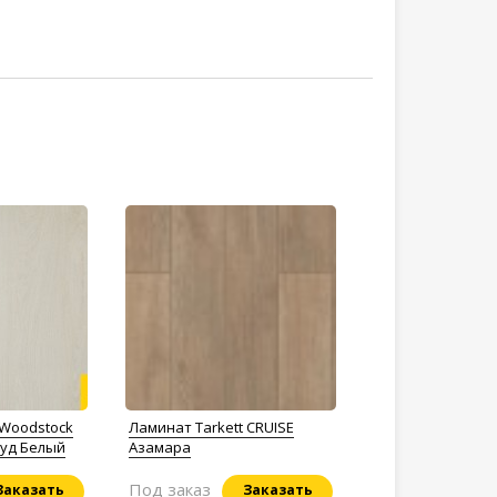
 Woodstock
Ламинат Tarkett CRUISE
вуд Белый
Азамара
Под заказ
Заказать
Заказать