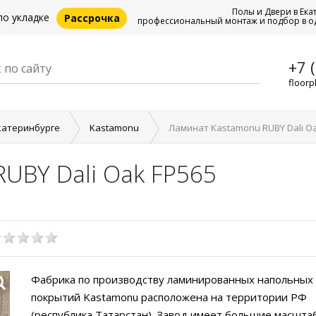
Полы и Двери в Ека
по укладке
Рассрочка
профессиональный монтаж и подбор в о
+7 
floorp
катеринбурге
Kastamonu
Ламинат Kastamonu RUBY Dali Oa
UBY Dali Oak FP565
Фабрика по производству ламинированных напольных
покрытий Kastamonu расположена на территории РФ
(республика Татарстан). Завод имеет большие масшта