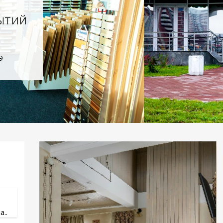
ытий
9
..