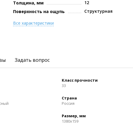
12
Толщина, мм
Структурная
Поверхность на ощупь
Все характеристики
вы
Задать вопрос
Класс прочности
33
Страна
осный
Россия
Размер, мм
1380x159