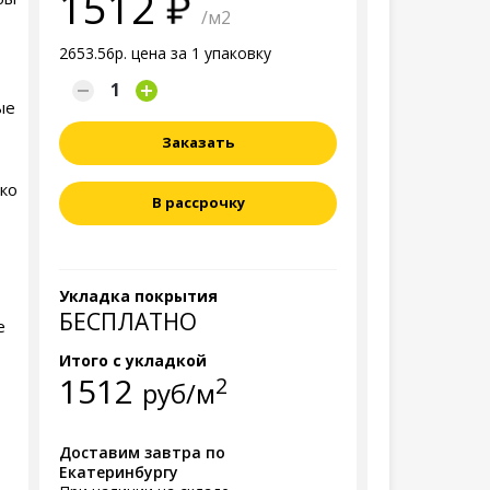
1512
/м2
2653.56р. цена за 1 упаковку
ые
Заказать
ко
В рассрочку
Укладка покрытия
БЕСПЛАТНО
е
Итого с укладкой
1512
2
руб/м
Доставим завтра по
Екатеринбургу