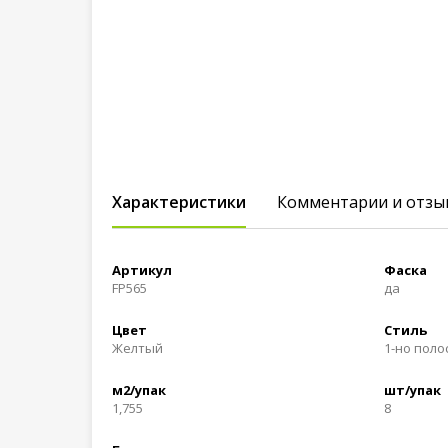
Характеристики
Комментарии и отзы
Артикул
Фаска
FP565
да
Цвет
Стиль
Желтый
1-но пол
м2/упак
шт/упак
1,755
8