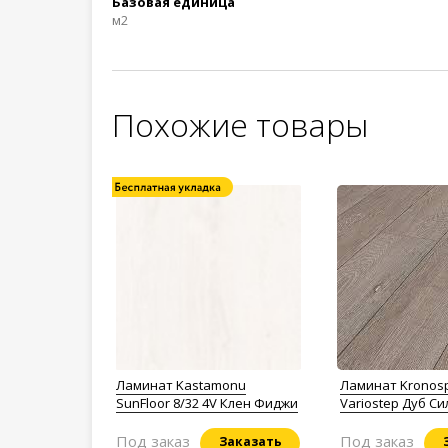
Базовая единица
м2
Похожие товары
Ламинат Kastamonu
Ламинат Kronos
SunFloor 8/32 4V Клен Фиджи
Variostep Дуб С
Доллар
Под заказ
Под заказ
Заказать