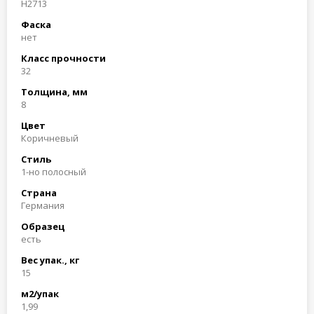
H2713
Фаска
нет
Класс прочности
32
Толщина, мм
8
Цвет
Коричневый
Стиль
1-но полосный
Страна
Германия
Образец
есть
Вес упак., кг
15
м2/упак
1,99