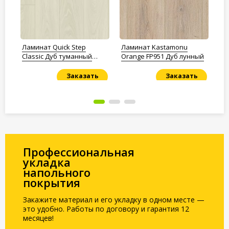
/32
Ламинат Quick Step
Ламинат Kastamonu
Ла
ый
Classic Дуб туманный
Orange FP951 Дуб лунный
Fl
серый
Се
Заказать
Заказать
Под заказ
Под заказ
По
Профессиональная
укладка
напольного
покрытия
Закажите материал и его укладку в одном месте —
это удобно. Работы по договору и гарантия 12
месяцев!