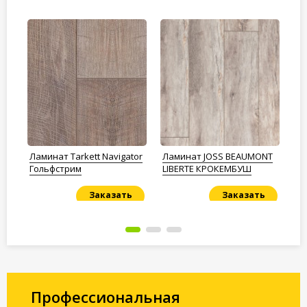
Ламинат Tarkett Navigator
Ламинат JOSS BEAUMONT
Ла
Гольфстрим
LIBERTE КРОКЕМБУШ
Fl
Заказать
Заказать
Под заказ
Под заказ
По
Профессиональная