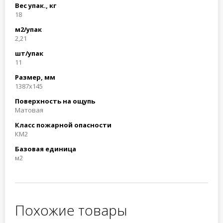
Вес упак., кг
18
м2/упак
2,21
шт/упак
11
Размер, мм
1387х145
Поверхность на ощупь
Матовая
Класс пожарной опасности
КМ2
Базовая единица
м2
Похожие товары