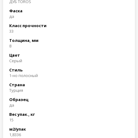
ДУБ TOROS
Фаска
да
Класс прочности
33
Толщина, мм
8
Цвет
Серый
Стиль
1-но полосный
Страна
Турция
Образец
да
Вес упак., кг
15
м2/упак
1,8336