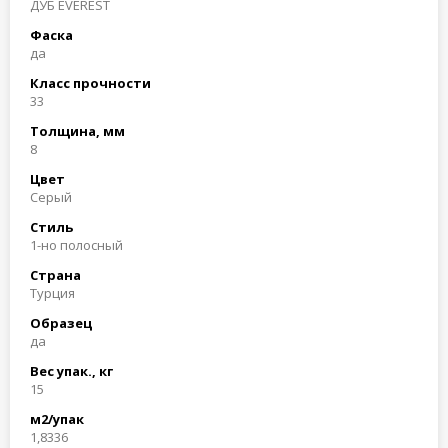
ДУБ EVEREST
Фаска
да
Класс прочности
33
Толщина, мм
8
Цвет
Серый
Стиль
1-но полосный
Страна
Турция
Образец
да
Вес упак., кг
15
м2/упак
1,8336