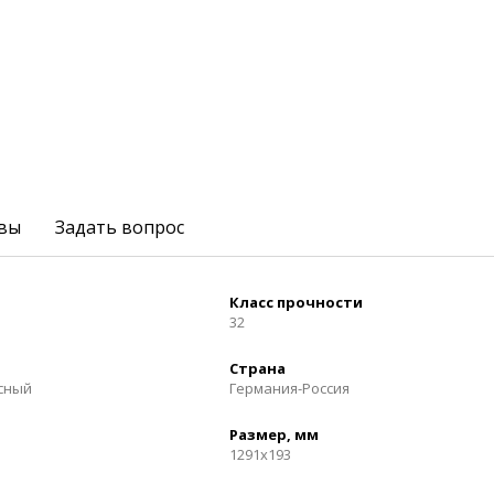
вы
Задать вопрос
Класс прочности
32
Страна
осный
Германия-Россия
Размер, мм
1291x193