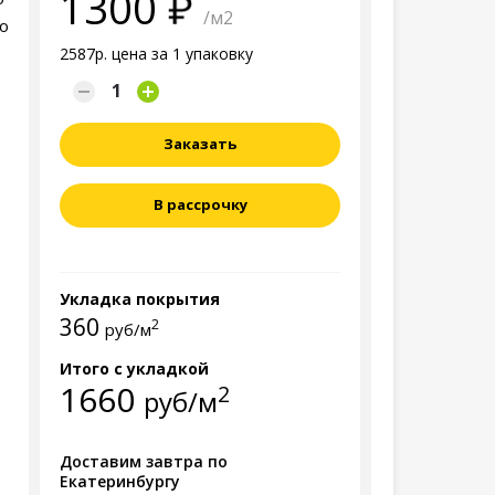
1300
/м2
во
2587р. цена за 1 упаковку
Заказать
В рассрочку
Укладка покрытия
360
2
руб/м
Итого с укладкой
1660
2
руб/м
Доставим завтра по
Екатеринбургу