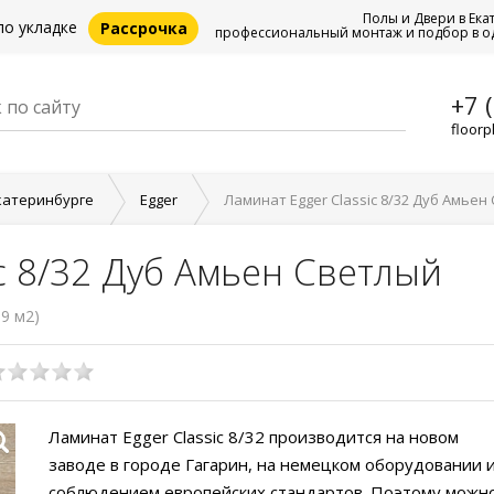
Полы и Двери в Ека
по укладке
Рассрочка
профессиональный монтаж и подбор в о
+7 
floorp
катеринбурге
Egger
Ламинат Egger Classic 8/32 Дуб Амьен
c 8/32 Дуб Амьен Светлый
99 м2)
Ламинат Egger Classic 8/32 производится на новом
заводе в городе Гагарин, на немецком оборудовании и
соблюдением европейских стандартов. Поэтому можн