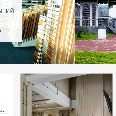
ытий
9
..