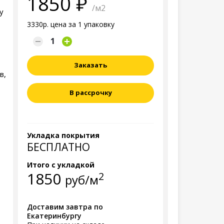
1850
/м2
у
3330р. цена за 1 упаковку
Заказать
в,
В рассрочку
Укладка покрытия
БЕСПЛАТНО
Итого с укладкой
1850
2
руб/м
Доставим завтра по
Екатеринбургу