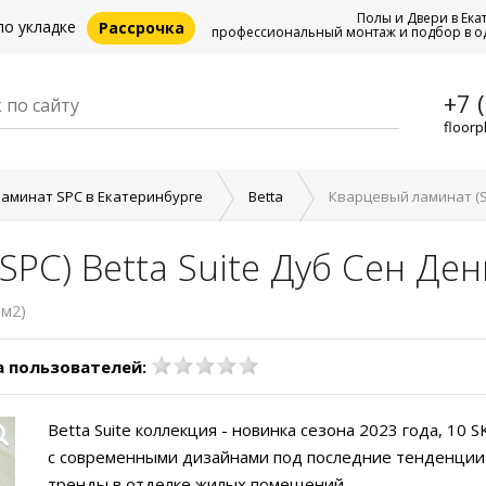
Полы и Двери в Ека
по укладке
Рассрочка
профессиональный монтаж и подбор в о
+7 
floorp
аминат SPC в Екатеринбурге
Betta
Кварцевый ламинат (SP
PC) Betta Suite Дуб Сен Ден
 м2)
 пользователей:
Betta Suite коллекция - новинка сезона 2023 года, 10 
с современными дизайнами под последние тенденции
тренды в отделке жилых помещений.