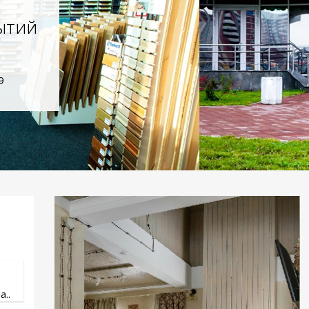
ытий
9
..