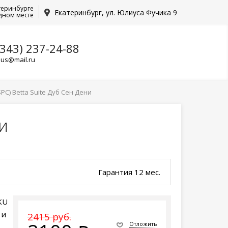
теринбурге
Екатеринбург, ул. Юлиуса Фучика 9
дном месте
(343) 237-24-88
lus@mail.ru
C) Betta Suite Дуб Сен Дени
и
Гарантия 12 мес.
SKU
 и
2415 руб.
Отложить