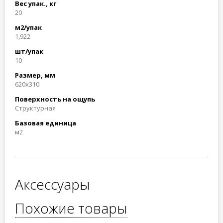
Вес упак., кг
20
м2/упак
1,922
шт/упак
10
Размер, мм
620х310
Поверхность на ощупь
Структурная
Базовая единица
м2
Аксессуары
Похожие товары