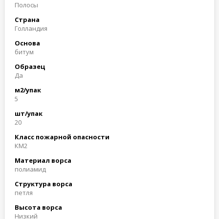
Полосы
Страна
Голландия
Основа
битум
Образец
Да
м2/упак
5
шт/упак
20
Класс пожарной опасности
КМ2
Материал ворса
полиамид
Структура ворса
петля
Высота ворса
Низкий