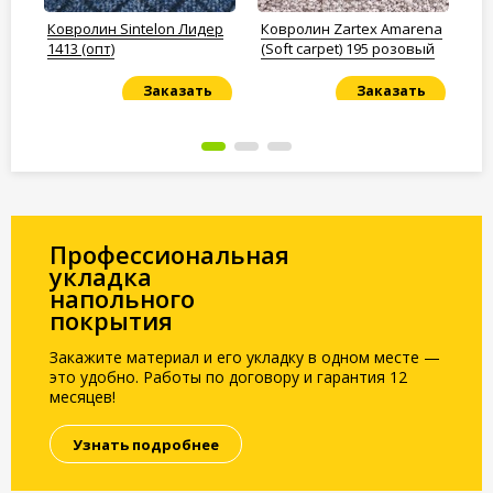
уна
Ковролин Sintelon Лидер
Ковролин Zartex Amarena
Ко
1413 (опт)
(Soft carpet) 195 розовый
Фа
Заказать
Заказать
Под заказ
Под заказ
По
Профессиональная
укладка
напольного
покрытия
Закажите материал и его укладку в одном месте —
это удобно. Работы по договору и гарантия 12
месяцев!
Узнать подробнее