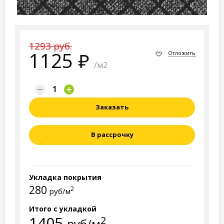
1293 руб.
1125
Отложить
/м2
Заказать
В рассрочку
Укладка покрытия
280
2
руб/м
Итого с укладкой
1405
2
руб/м