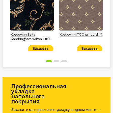
Ковролин Balta
Ковролин ITC Chambord 44
Ко
Sandringham Wilton 2103
Babylon Garden 0090
Заказать
Заказать
Под заказ
Под заказ
По
Профессиональная
укладка
напольного
покрытия
Закажите материал и его укладку в одном месте —