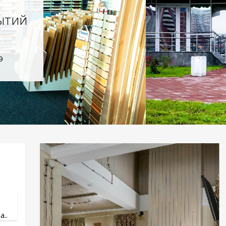
ытий
9
..