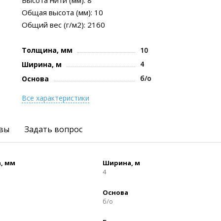
Высота нити (мм): 8
Общая высота (мм): 10
Общий вес (г/м2): 2160
Толщина, мм
10
4
Ширина, м
б/о
Основа
Все характеристики
вы
Задать вопрос
, мм
Ширина, м
4
Основа
б/о