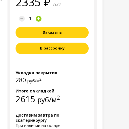
2335
/м2
Заказать
В рассрочку
Укладка покрытия
280
2
руб/м
Итого с укладкой
2615
2
руб/м
Доставим завтра по
Екатеринбургу
При наличии на складе