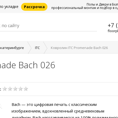
Полы и Двери в Ека
по укладке
Рассрочка
профессиональный монтаж и подбор в о
+7 
floorp
Екатеринбурге
ITC
Ковролин ITC Promenade Bach 026
ade Bach 026
:
Bach — это цифровая печать с классическим
изображением, вдохновленный средневековым
дизайном. Bach изготавливается из 100% полиамидног