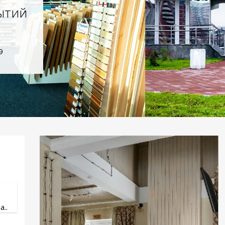
ытий
9
..