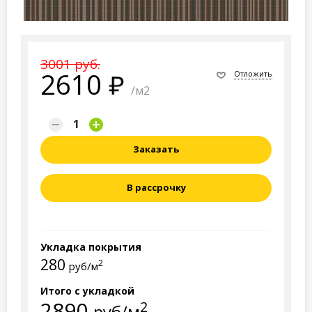
3001 руб.
2610
Отложить
/м2
Заказать
В рассрочку
Укладка покрытия
280
2
руб/м
Итого с укладкой
2890
2
руб/м