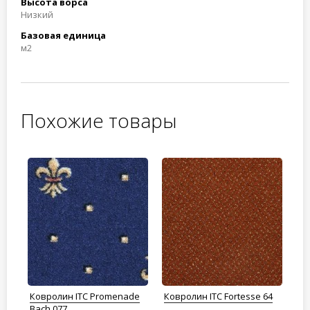
Высота ворса
Низкий
Базовая единица
м2
Похожие товары
Ковролин ITC Promenade
Ковролин ITC Fortesse 64
Ко
Bach 077
КО